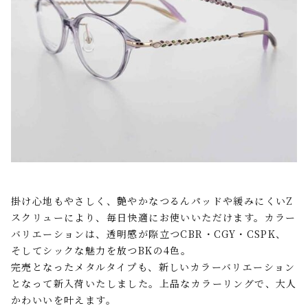
掛け心地もやさしく、艶やかなつるんパッドや緩みにくい
Z
スクリューにより、毎日快適にお使いいただけます。カラー
バリエーションは、透明感が際立つ
CBR
・
CGY
・
CSPK
、
そしてシックな魅力を放つ
BK
の
4
色。
完売となったメタルタイプも、新しいカラーバリエーション
となって新入荷いたしました。上品なカラーリングで、大人
かわいいを叶えます。