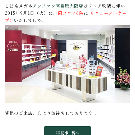
こどもメガネ
アンファン高島屋大阪店
はフロア改装に伴い、
2015年9月1日（火）に、
同フロア6階
に
リニューアルオー
プン
いたしました。
皆様のご来店、心よりお待ちしております！
記事一覧へ