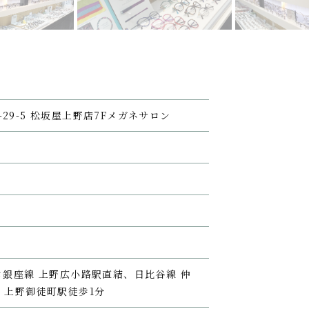
3-29-5 松坂屋上野店7Fメガネサロン
ロ銀座線 上野広小路駅直結、日比谷線 仲
 上野御徒町駅徒歩1分