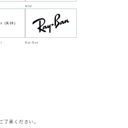
BOZ
'Or（K18）
8）
Ray-Ban
ご了承ください。