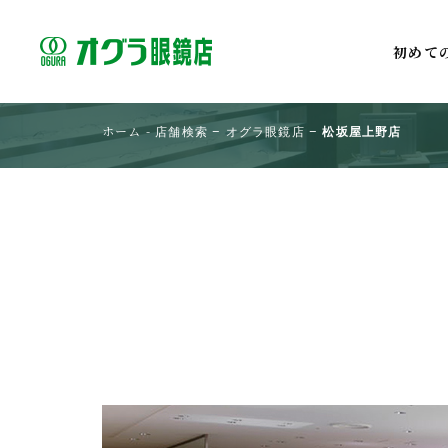
初めて
ホーム
-
店舗検索
-
オグラ眼鏡店
-
松坂屋上野店